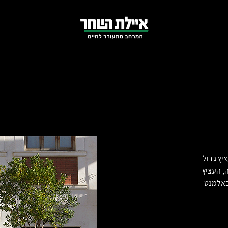
עציץ גדול
, העציץ
ר באלמנט