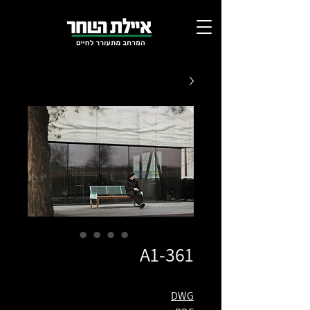
A1-361
DWG